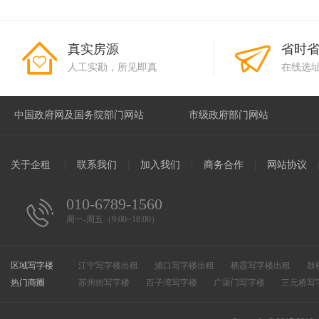
真实房源
省时
人工实勘，所见即真
在线选
关于企租
|
联系我们
|
加入我们
|
商务合作
|
网站协议
010-6789-1560
周一-周五（9:00~18:00）
区域写字楼
江宁写字楼出租
浦口写字楼出租
栖霞写字楼出租
鼓
热门商圈
溧水写字楼出租
苏州街写字楼
百子湾写字楼
滨江开发区写字楼出租
广渠门写字楼
高淳写字楼出租
三元桥写
和平街写字楼
万柳写字楼
CBD写字楼
惠新里写字楼
安定门写字楼
总部基地写字楼
知春路写字楼
中关村