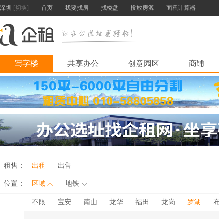
深圳
[切换]
首页
我要找房
找楼盘
投放房源
面积计算器
写字楼
共享办公
创意园区
商铺
租售：
出租
出售
位置：
区域
地铁
不限
宝安
南山
龙华
福田
龙岗
罗湖