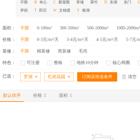
不限
布心
蔡屋围
草埔
翠竹
东湖
东门
B
C
D
笋岗
田贝
文锦渡
银湖
T
W
Y
面积：
不限
0-100m²
300-500m²
500-1000m²
1000-2000m²
价格：
不限
0-3元/m²/天
3-4元/m²/天
4-5元/m²/天
5-7元/
装修：
不限
精装修
简装修
毛坯
特色：
可注册
整栋
地铁10分钟
核心商圈
已选：
罗湖
红岗花园
订阅该筛选条件
清空
默认排序
价格
面积