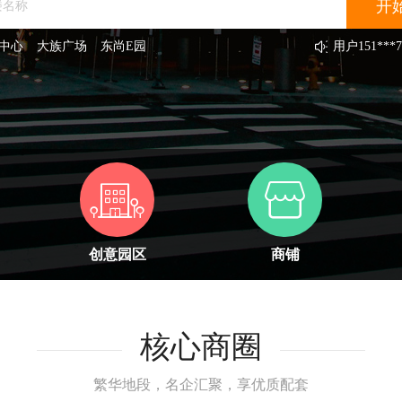
中心
大族广场
东尚E园
用户
151***7
用户
131***2
用户
132***3
用户
131***6
用户
156***7
用户
131***3
用户
138***8
用户
131***5
用户
133***3
用户
189***4
创意园区
商铺
核心商圈
繁华地段，名企汇聚，享优质配套