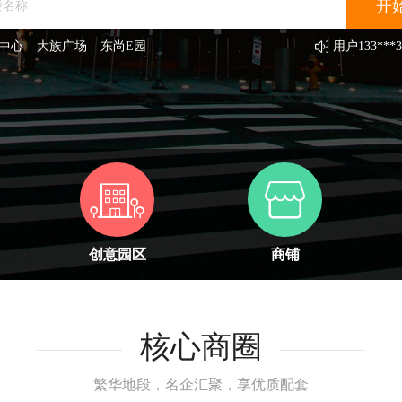
中心
大族广场
东尚E园
用户
133***3
用户
131***5
用户
151***7
用户
138***8
用户
132***3
用户
131***3
用户
131***6
用户
131***2
用户
189***4
用户
156***7
创意园区
商铺
核心商圈
繁华地段，名企汇聚，享优质配套