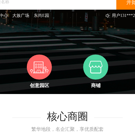
中心
大族广场
东尚E园
用户
131***2
用户
133***3
用户
131***6
用户
131***5
用户
131***3
用户
132***3
用户
151***7
用户
138***8
用户
189***4
用户
156***7
创意园区
商铺
核心商圈
繁华地段，名企汇聚，享优质配套