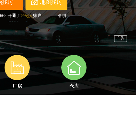
地图找房
665
开通了
经纪人
账户
刚刚
258
开通了
经纪人
账户
刚刚
856
开通了
开发商
账户
4分钟前
598
开通了
经纪人
账户
刚刚
255
开通了
业主/开发商
账户
刚刚
220
开通了
经纪人
账户
刚刚
564
开通了
经纪人
账户
刚刚
286
提交了
委托找房
申请
1分钟前
525
提交了
委托找房
申请
2分钟前
332
开通了
经纪人
账户
刚刚
厂房
仓库