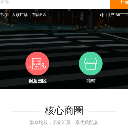
中心
大族广场
东尚E园
用户
156***7
用户
189***4
用户
131***5
用户
138***8
用户
131***3
用户
133***3
用户
131***2
用户
132***3
用户
151***7
用户
131***6
创意园区
商铺
核心商圈
繁华地段，名企汇聚，享优质配套