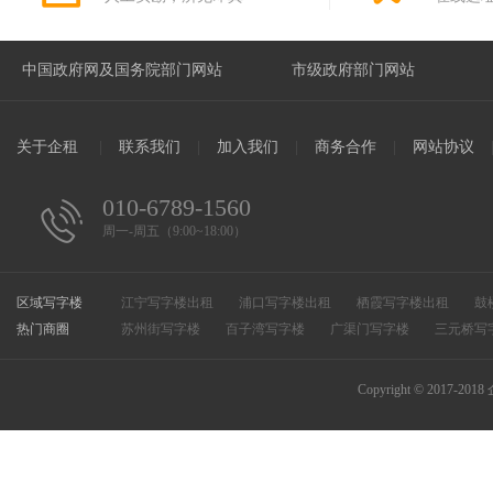
关于企租
|
联系我们
|
加入我们
|
商务合作
|
网站协议
010-6789-1560
周一-周五（9:00~18:00）
区域写字楼
江宁写字楼出租
浦口写字楼出租
栖霞写字楼出租
鼓
热门商圈
溧水写字楼出租
苏州街写字楼
百子湾写字楼
滨江开发区写字楼出租
广渠门写字楼
高淳写字楼出租
三元桥写
和平街写字楼
万柳写字楼
CBD写字楼
惠新里写字楼
安定门写字楼
总部基地写字楼
知春路写字楼
中关村
Copyright © 2017-2018
马家堡写字楼
朝外写字楼
大望路写字楼
万寿路写字
四惠写字楼
建国门写字楼
东直门写字楼