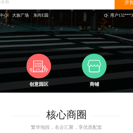
中心
大族广场
东尚E园
用户
132***3
用户
189***4
用户
131***6
用户
131***3
用户
133***3
用户
151***7
用户
131***5
用户
156***7
用户
131***2
用户
138***8
创意园区
商铺
核心商圈
繁华地段，名企汇聚，享优质配套