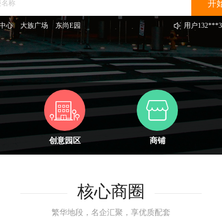
中心
大族广场
东尚E园
用户
189***4
用户
138***8
用户
133***3
用户
131***5
用户
131***2
用户
156***7
用户
151***7
用户
131***6
用户
131***3
用户
132***3
创意园区
商铺
核心商圈
繁华地段，名企汇聚，享优质配套