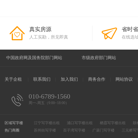
真实房源
省时
人工实勘，所见即真
在线选
关于企租
|
联系我们
|
加入我们
|
商务合作
|
网站协议
010-6789-1560
周一-周五（9:00~18:00）
区域写字楼
江宁写字楼出租
浦口写字楼出租
栖霞写字楼出租
鼓
热门商圈
溧水写字楼出租
苏州街写字楼
百子湾写字楼
滨江开发区写字楼出租
广渠门写字楼
高淳写字楼出租
三元桥写
和平街写字楼
万柳写字楼
CBD写字楼
惠新里写字楼