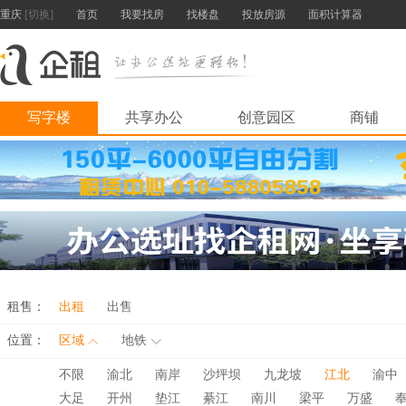
重庆
[切换]
首页
我要找房
找楼盘
投放房源
面积计算器
写字楼
共享办公
创意园区
商铺
租售：
出租
出售
位置：
区域
地铁
不限
渝北
南岸
沙坪坝
九龙坡
江北
渝中
大足
开州
垫江
綦江
南川
梁平
万盛