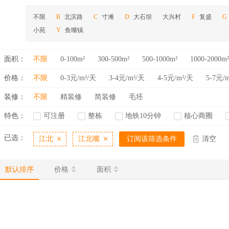
不限
北滨路
寸滩
大石坝
大兴村
复盛
B
C
D
F
G
小苑
鱼嘴镇
Y
面积：
不限
0-100m²
300-500m²
500-1000m²
1000-2000m²
价格：
不限
0-3元/m²/天
3-4元/m²/天
4-5元/m²/天
5-7元/
装修：
不限
精装修
简装修
毛坯
特色：
可注册
整栋
地铁10分钟
核心商圈
已选：
江北
江北嘴
订阅该筛选条件
清空
默认排序
价格
面积