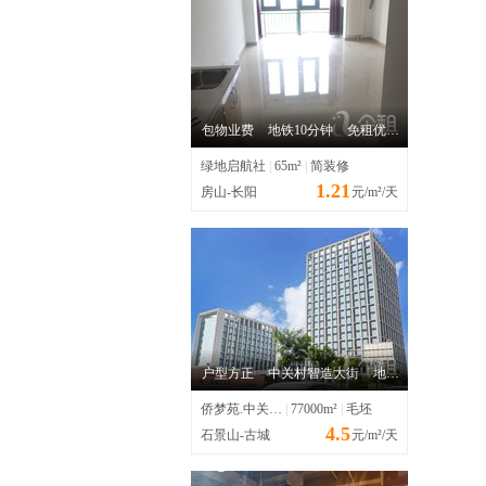
包物业费
地铁10分钟
免租优惠
绿地启航社
|
65m²
|
简装修
1.21
房山-长阳
元/m²/天
户型方正
中关村智造大街
地铁10分钟
侨梦苑.中关村智造园
|
77000m²
|
毛坯
4.5
石景山-古城
元/m²/天