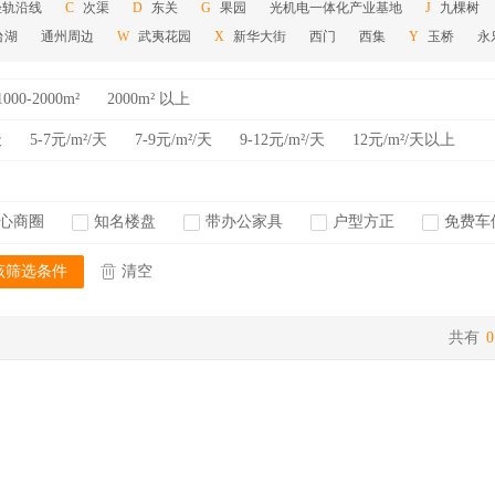
轻轨沿线
次渠
东关
果园
光机电一体化产业基地
九棵树
C
D
G
J
台湖
通州周边
武夷花园
新华大街
西门
西集
玉桥
永
W
X
Y
1000-2000m²
2000m² 以上
天
5-7元/m²/天
7-9元/m²/天
9-12元/m²/天
12元/m²/天以上
心商圈
知名楼盘
带办公家具
户型方正
免费车
该筛选条件
清空
共有