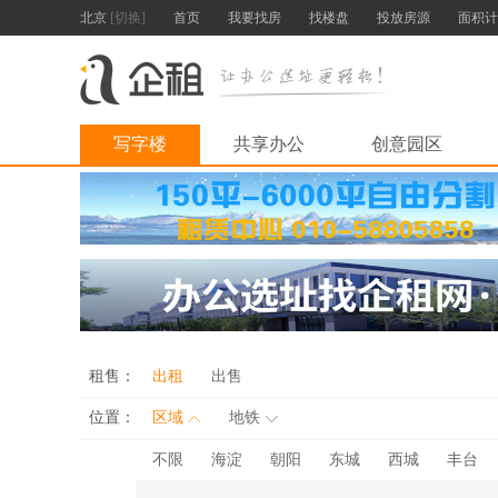
北京
[切换]
首页
我要找房
找楼盘
投放房源
面积计
写字楼
共享办公
创意园区
租售：
出租
出售
位置：
区域
地铁
不限
海淀
朝阳
东城
西城
丰台