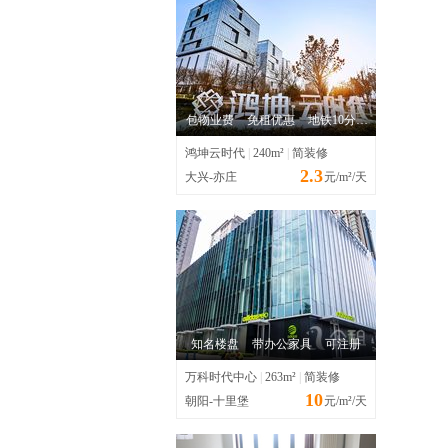
包物业费
免租优惠
地铁10分钟
鸿坤云时代
|
240m²
|
简装修
2.3
大兴-亦庄
元/m²/天
知名楼盘
带办公家具
可注册
万科时代中心
|
263m²
|
简装修
10
朝阳-十里堡
元/m²/天