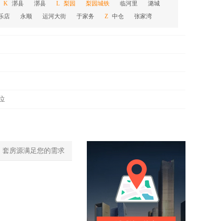
漷县
漷县
梨园
梨园城铁
临河里
潞城
K
L
乐店
永顺
运河大街
于家务
中仓
张家湾
Z
位
0
套房源满足您的需求