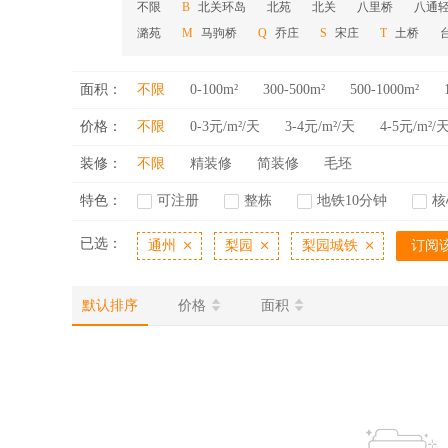
不限
北关环岛
北苑
北关
八里桥
八通
B
潞苑
马驹桥
乔庄
宋庄
土桥
M
Q
S
T
面积：
不限
0-100m²
300-500m²
500-1000m²
价格：
不限
0-3元/m²/天
3-4元/m²/天
4-5元/m²/
装修：
不限
精装修
简装修
毛坯
特色：
可注册
整栋
地铁10分钟
核
已选：
通州
梨园
梨园城铁
订阅
默认排序
价格
面积