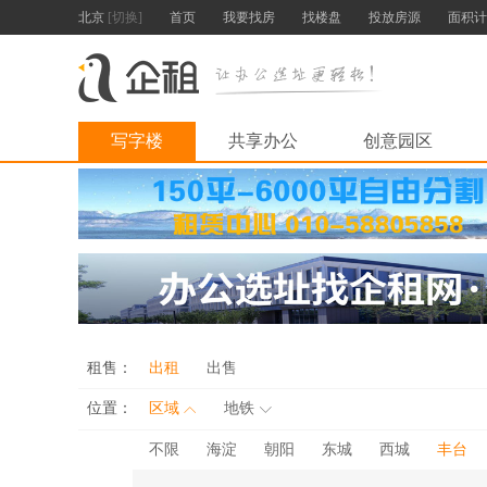
北京
[切换]
首页
我要找房
找楼盘
投放房源
面积计
写字楼
共享办公
创意园区
租售：
出租
出售
位置：
区域
地铁
不限
海淀
朝阳
东城
西城
丰台