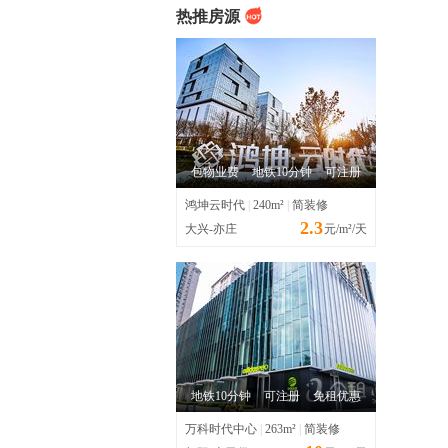
热推房源
包物业费
地铁10分钟
可注册
鸿坤云时代
|
240m²
|
简装修
2.3
大兴-亦庄
元/m²/天
地铁10分钟
可注册
免租优惠
万科时代中心
|
263m²
|
简装修