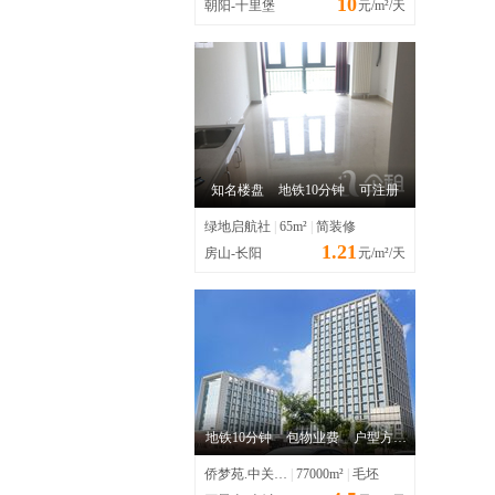
10
朝阳-十里堡
元/m²/天
知名楼盘
地铁10分钟
可注册
绿地启航社
|
65m²
|
简装修
1.21
房山-长阳
元/m²/天
地铁10分钟
包物业费
户型方正
侨梦苑.中关村智造园
|
77000m²
|
毛坯