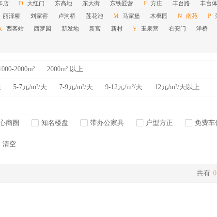
辛店
大红门
东高地
东大街
东铁匠营
方庄
丰台路
丰台
D
F
丽泽桥
刘家窑
卢沟桥
莲花池
马家堡
木樨园
南苑
M
N
P
西客站
西罗园
新发地
新宫
新村
玉泉营
右安门
洋桥
X
Y
1000-2000m²
2000m² 以上
天
5-7元/m²/天
7-9元/m²/天
9-12元/m²/天
12元/m²/天以上
心商圈
知名楼盘
带办公家具
户型方正
免费车
清空
共有