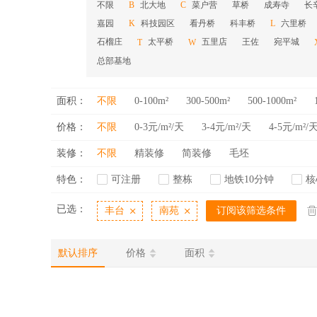
不限
北大地
菜户营
草桥
成寿寺
长
B
C
嘉园
科技园区
看丹桥
科丰桥
六里桥
K
L
石榴庄
太平桥
五里店
王佐
宛平城
T
W
总部基地
面积：
不限
0-100m²
300-500m²
500-1000m²
价格：
不限
0-3元/m²/天
3-4元/m²/天
4-5元/m²/
装修：
不限
精装修
简装修
毛坯
特色：
可注册
整栋
地铁10分钟
核
已选：
丰台
南苑
订阅该筛选条件
默认排序
价格
面积