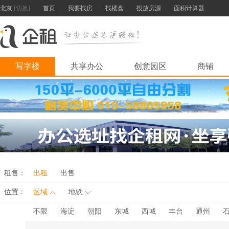
北京
[切换]
首页
我要找房
找楼盘
投放房源
面积计算器
写字楼
共享办公
创意园区
商铺
租售：
出租
出售
位置：
区域
地铁
不限
海淀
朝阳
东城
西城
丰台
通州