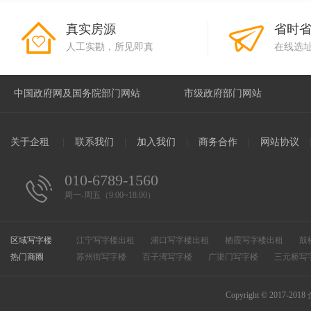
真实房源
省时
人工实勘，所见即真
在线选
关于企租
|
联系我们
|
加入我们
|
商务合作
|
网站协议
010-6789-1560
周一-周五（9:00~18:00）
区域写字楼
江宁写字楼出租
浦口写字楼出租
栖霞写字楼出租
鼓
热门商圈
溧水写字楼出租
苏州街写字楼
百子湾写字楼
滨江开发区写字楼出租
广渠门写字楼
高淳写字楼出租
三元桥写
和平街写字楼
万柳写字楼
CBD写字楼
惠新里写字楼
安定门写字楼
总部基地写字楼
知春路写字楼
中关村
Copyright © 2017-2018
马家堡写字楼
朝外写字楼
大望路写字楼
万寿路写字