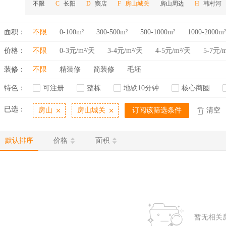
不限
长阳
窦店
房山城关
房山周边
韩村河
C
D
F
H
面积：
不限
0-100m²
300-500m²
500-1000m²
1000-2000m²
价格：
不限
0-3元/m²/天
3-4元/m²/天
4-5元/m²/天
5-7元/
装修：
不限
精装修
简装修
毛坯
特色：
可注册
整栋
地铁10分钟
核心商圈
已选：
房山
房山城关
订阅该筛选条件
清空
默认排序
价格
面积
暂无相关