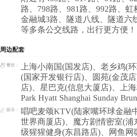
路、798路、981路、992路
金融城3路、隧道八线、隧道六
等多条公交线路，出行更方便！
周边配套
上海小南国(国发店)、老乡鸡(
餐饮：
(国家开发银行店)、圆苑(金茂
店)、星巴克(信息大厦店)、上
Park Hyatt Shanghai Sunda
唱吧麦颂KTV(陆家嘴环球金融中
娱乐：
世界商厦店)、魔方剧情密室(浦东店
级猩猩健身(东昌路店)、网鱼网