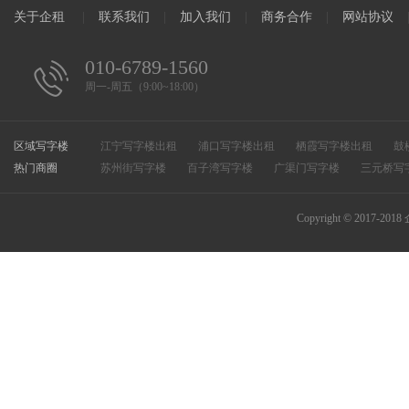
关于企租
|
联系我们
|
加入我们
|
商务合作
|
网站协议
010-6789-1560
周一-周五（9:00~18:00）
区域写字楼
江宁写字楼出租
浦口写字楼出租
栖霞写字楼出租
鼓
热门商圈
溧水写字楼出租
苏州街写字楼
百子湾写字楼
滨江开发区写字楼出租
广渠门写字楼
高淳写字楼出租
三元桥写
和平街写字楼
万柳写字楼
CBD写字楼
惠新里写字楼
安定门写字楼
总部基地写字楼
知春路写字楼
中关村
Copyright © 2017-2018
马家堡写字楼
朝外写字楼
大望路写字楼
万寿路写字
四惠写字楼
建国门写字楼
东直门写字楼