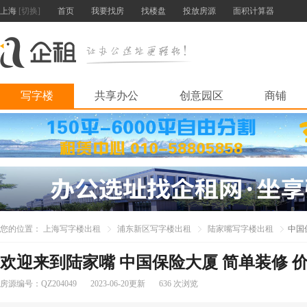
上海
[切换]
首页
我要找房
找楼盘
投放房源
面积计算器
写字楼
共享办公
创意园区
商铺
您的位置：
上海写字楼出租
浦东新区写字楼出租
陆家嘴写字楼出租
中国
欢迎来到陆家嘴 中国保险大厦 简单装修 
房源编号：QZ204049
2023-06-20更新
636 次浏览