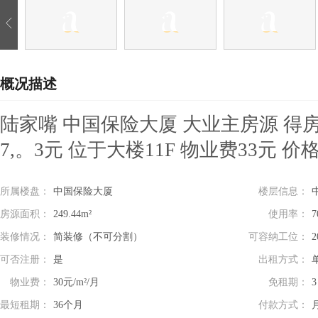
概况描述
陆家嘴 中国保险大厦 大业主房源 得房率
7,。3元 位于大楼11F 物业费33元 
所属楼盘：
中国保险大厦
楼层信息：
房源面积：
249.44m²
使用率：
7
装修情况：
简装修（不可分割）
可容纳工位：
2
可否注册：
是
出租方式：
物业费：
30元/m²/月
免租期：
最短租期：
36个月
付款方式：