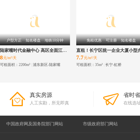
户型方正
知名楼盘
地铁10分钟
免租优惠
可注册
知名楼盘
陆家嘴时代金融中心 高区全面江景 适合企业总部 大小面积都有
8
7.7
元/m²/天
元/m²/天
可租面积：2200m²
|
浦东新区-陆家嘴
可租面积：35m²
|
长宁-虹桥
真实房源
省时
人工实勘，所见即真
在线选